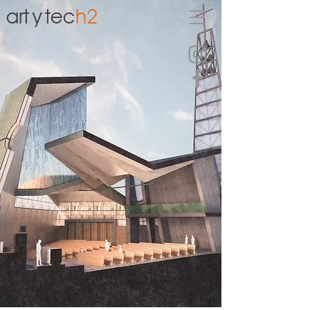
art
y
tec
h2