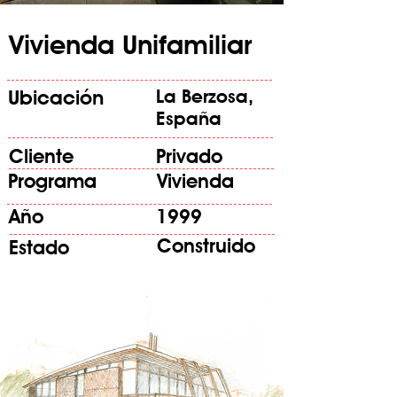
Vivienda Unifamiliar
Ubicación
La Berzosa,
España
Cliente
Privado
Programa
Vivienda
Año
1999
Construido
Estado