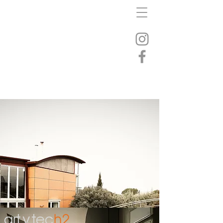
art
y
tec
h2